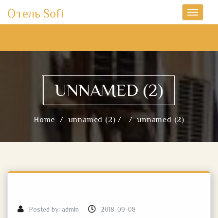
Отель Sofi
Toggle
navigati
UNNAMED (2)
Home
unnamed (2) /
unnamed (2)
Posted by:
admin
2018-09-08