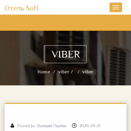
Отель Sofi
Toggle
navigati
VIBER
Home
viber /
viber
Posted by:
Валерий Глыбин
2020-09-21